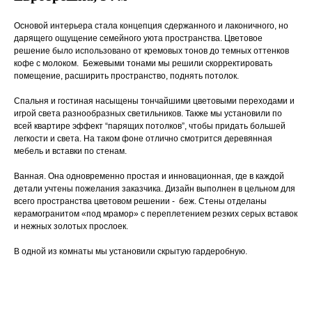
Основой интерьера стала концепция сдержанного и лаконичного, но
дарящего ощущение семейного уюта пространства. Цветовое
решение было использовано от кремовых тонов до темных оттенков
кофе с молоком. Бежевыми тонами мы решили скорректировать
помещение, расширить пространство, поднять потолок.
Спальня и гостиная насыщены тончайшими цветовыми переходами и
игрой света разнообразных светильников. Также мы установили по
всей квартире эффект “парящих потолков”, чтобы придать большей
легкости и света. На таком фоне отлично смотрится деревянная
мебель и вставки по стенам.
Ванная. Она одновременно простая и инновационная, где в каждой
детали учтены пожелания заказчика. Дизайн выполнен в цельном для
всего пространства цветовом решении - беж. Стены отделаны
керамогранитом «под мрамор» с переплетением резких серых вставок
и нежных золотых прослоек.
В одной из комнаты мы установили скрытую гардеробную.